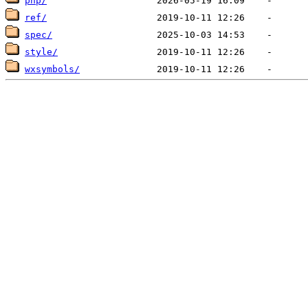
php/
ref/
spec/
style/
wxsymbols/