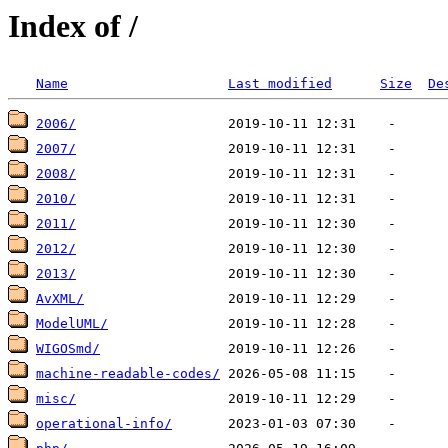
Index of /
Name
Last modified
Size
De
2006/
2007/
2008/
2010/
2011/
2012/
2013/
AvXML/
ModelUML/
WIGOSmd/
machine-readable-codes/
misc/
operational-info/