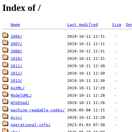
Index of /
Name
Last modified
Size
De
2006/
2007/
2008/
2010/
2011/
2012/
2013/
AvXML/
ModelUML/
WIGOSmd/
machine-readable-codes/
misc/
operational-info/