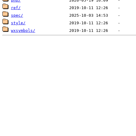
php/
ref/
spec/
style/
wxsymbols/